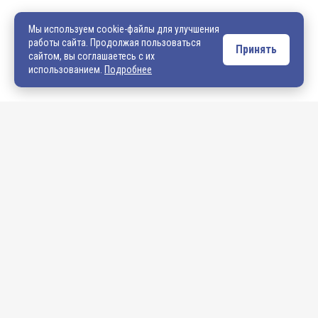
540706@mail.ru
zakaz@vek33.ru
Мы используем cookie-файлы для улучшения
работы сайта. Продолжая пользоваться
Принять
сайтом, вы соглашаетесь с их
Обращаем ваше внимание, что сайт vek33.ru носит исключительно
использованием.
Подробнее
информационный характер и ни при каких условиях не является
публичной офертой. Подробную информацию о наличии товара, ценах и
условиях приобретения, пожалуйста, уточняйте у наших менеджеров.
Внимание! Если Вы не смогли найти интересующую Вас продукцию,
просим Вас обращаться к нашим менеджерам. На данный момент
на сайте представлен не полный ассортимент номенклатуры. Вы
можете:
• написать нам на электронную почту: 540706@mail.ru либо
zakaz@vek33.ru с запросом на интересующую Вас продукцию
• позвонить нам по телефонам: +7 (4922) 54-07-06,
+7 (4922) 547-547; 542-542, +7 (920) 919-98-44.