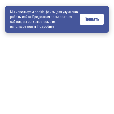
540706@mail.ru
zakaz@vek33.ru
Мы используем cookie-файлы для улучшения
работы сайта. Продолжая пользоваться
Принять
сайтом, вы соглашаетесь с их
Обращаем ваше внимание, что сайт vek33.ru носит исключительно
использованием.
Подробнее
информационный характер и ни при каких условиях не является
публичной офертой. Подробную информацию о наличии товара, ценах и
условиях приобретения, пожалуйста, уточняйте у наших менеджеров.
Внимание! Если Вы не смогли найти интересующую Вас продукцию,
просим Вас обращаться к нашим менеджерам. На данный момент
на сайте представлен не полный ассортимент номенклатуры. Вы
можете:
• написать нам на электронную почту: 540706@mail.ru либо
zakaz@vek33.ru с запросом на интересующую Вас продукцию
• позвонить нам по телефонам: +7 (4922) 54-07-06,
+7 (4922) 547-547; 542-542, +7 (920) 919-98-44.