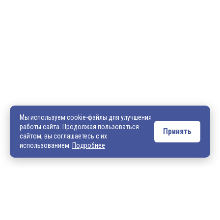
600036, г. Владимир, пр-кт Ленина, д. 73, оф. 31
8 (4922) 542-542
8 (4922) 540-706
540706@mail.ru
zakaz@vek33.ru
Мы используем cookie-файлы для улучшения
работы сайта. Продолжая пользоваться
Принять
сайтом, вы соглашаетесь с их
Обращаем ваше внимание, что сайт vek33.ru носит исключительно
использованием.
Подробнее
информационный характер и ни при каких условиях не является
публичной офертой. Подробную информацию о наличии товара, ценах и
условиях приобретения, пожалуйста, уточняйте у наших менеджеров.
Внимание! Если Вы не смогли найти интересующую Вас продукцию,
просим Вас обращаться к нашим менеджерам. На данный момент
на сайте представлен не полный ассортимент номенклатуры. Вы
можете: