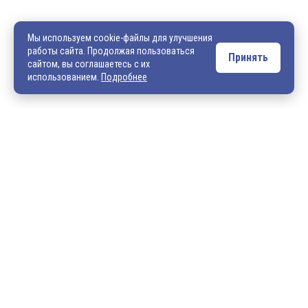
8 (4922) 540-706
540706@mail.ru
zakaz@vek33.ru
Мы используем cookie-файлы для улучшения
работы сайта. Продолжая пользоваться
Принять
сайтом, вы соглашаетесь с их
Обращаем ваше внимание, что сайт vek33.ru носит исключительно
использованием.
Подробнее
информационный характер и ни при каких условиях не является
публичной офертой. Подробную информацию о наличии товара, ценах и
условиях приобретения, пожалуйста, уточняйте у наших менеджеров.
Внимание! Если Вы не смогли найти интересующую Вас продукцию,
просим Вас обращаться к нашим менеджерам. На данный момент
на сайте представлен не полный ассортимент номенклатуры. Вы
можете:
• написать нам на электронную почту: 540706@mail.ru либо
zakaz@vek33.ru с запросом на интересующую Вас продукцию
• позвонить нам по телефонам: +7 (4922) 54-07-06,
+7 (4922) 547-547; 542-542, +7 (920) 919-98-44.