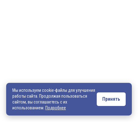
600036, г. Владимир, пр-кт Ленина, д. 73, оф. 31
8 (4922) 542-542
8 (4922) 540-706
540706@mail.ru
zakaz@vek33.ru
Мы используем cookie-файлы для улучшения
работы сайта. Продолжая пользоваться
Принять
сайтом, вы соглашаетесь с их
Обращаем ваше внимание, что сайт vek33.ru носит исключительно
использованием.
Подробнее
информационный характер и ни при каких условиях не является
публичной офертой. Подробную информацию о наличии товара, ценах и
условиях приобретения, пожалуйста, уточняйте у наших менеджеров.
Внимание! Если Вы не смогли найти интересующую Вас продукцию,