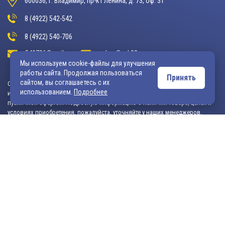
600036, г. Владимир, пр-кт Ленина, д. 73, оф. 31
8 (4922) 542-542
8 (4922) 540-706
540706@mail.ru
zakaz@vek33.ru
Мы используем cookie-файлы для улучшения
работы сайта. Продолжая пользоваться
Принять
сайтом, вы соглашаетесь с их
Обращаем ваше внимание, что сайт vek33.ru носит исключительно
использованием.
Подробнее
информационный характер и ни при каких условиях не является
публичной офертой. Подробную информацию о наличии товара, ценах и
условиях приобретения, пожалуйста, уточняйте у наших менеджеров.
Внимание! Если Вы не смогли найти интересующую Вас продукцию,
просим Вас обращаться к нашим менеджерам. На данный момент
на сайте представлен не полный ассортимент номенклатуры. Вы
можете:
• написать нам на электронную почту: 540706@mail.ru либо
zakaz@vek33.ru с запросом на интересующую Вас продукцию
• позвонить нам по телефонам: +7 (4922) 54-07-06,
+7 (4922) 547-547; 542-542, +7 (920) 919-98-44.