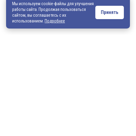
Мы используем cookie-файлы для улучшения
работы сайта. Продолжая пользоваться
Принять
сайтом, вы соглашаетесь с их
Обращаем ваше внимание, что сайт vek33.ru носит исключительно
использованием.
Подробнее
информационный характер и ни при каких условиях не является
публичной офертой. Подробную информацию о наличии товара, ценах и
условиях приобретения, пожалуйста, уточняйте у наших менеджеров.
Внимание! Если Вы не смогли найти интересующую Вас продукцию,
просим Вас обращаться к нашим менеджерам. На данный момент
на сайте представлен не полный ассортимент номенклатуры. Вы
можете:
• написать нам на электронную почту: 540706@mail.ru либо
zakaz@vek33.ru с запросом на интересующую Вас продукцию
• позвонить нам по телефонам: +7 (4922) 54-07-06,
+7 (4922) 547-547; 542-542, +7 (920) 919-98-44.
© 2026 ООО «Электрокомплект»
Политика в отношении обработки данных