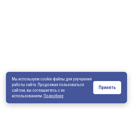
600036, г. Владимир, пр-кт Ленина, д. 73, оф. 31
8 (4922) 542-542
8 (4922) 540-706
540706@mail.ru
zakaz@vek33.ru
Мы используем cookie-файлы для улучшения
работы сайта. Продолжая пользоваться
Принять
сайтом, вы соглашаетесь с их
Обращаем ваше внимание, что сайт vek33.ru носит исключительно
использованием.
Подробнее
информационный характер и ни при каких условиях не является
публичной офертой. Подробную информацию о наличии товара, ценах и
условиях приобретения, пожалуйста, уточняйте у наших менеджеров.
Внимание! Если Вы не смогли найти интересующую Вас продукцию,
просим Вас обращаться к нашим менеджерам. На данный момент