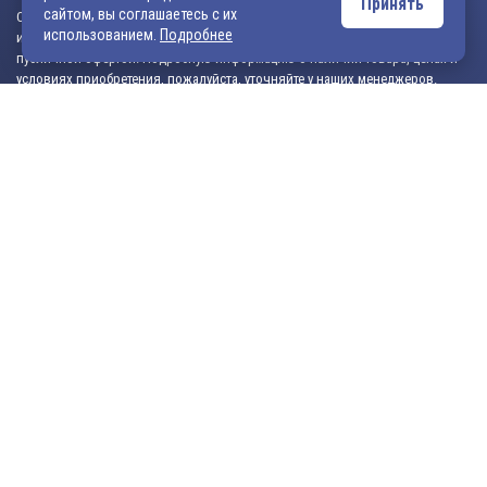
Принять
сайтом, вы соглашаетесь с их
Обращаем ваше внимание, что сайт vek33.ru носит исключительно
использованием.
Подробнее
информационный характер и ни при каких условиях не является
публичной офертой. Подробную информацию о наличии товара, ценах и
условиях приобретения, пожалуйста, уточняйте у наших менеджеров.
Внимание! Если Вы не смогли найти интересующую Вас продукцию,
просим Вас обращаться к нашим менеджерам. На данный момент
на сайте представлен не полный ассортимент номенклатуры. Вы
можете:
• написать нам на электронную почту: 540706@mail.ru либо
zakaz@vek33.ru с запросом на интересующую Вас продукцию
• позвонить нам по телефонам: +7 (4922) 54-07-06,
+7 (4922) 547-547; 542-542, +7 (920) 919-98-44.
© 2026 ООО «Электрокомплект»
Политика в отношении обработки данных
Создание сайта
компания «Владвеб»