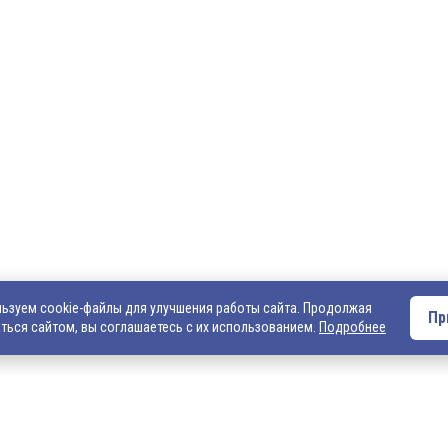
О компании
Оплата и доставка
Вакансии
Внимание! Если Вы не смогли найти интересующ
Вас обращаться к нашим менеджерам. На данный
представлен не полный ассортимент номенклату
• написать нам на электронную почту: 540706@ma
запросом на интересующую Вас продукцию
• позвонить нам по телефонам: +7 (4922) 54-07-06
+7 (4922) 547-547; 542-542, +7 (920) 919-98-44.
ьзуем cookie-файлы для улучшения работы сайта. Продолжая
Пр
ться сайтом, вы соглашаетесь с их использованием.
Подробнее
льно информационный
той. Подробную
 пожалуйста,