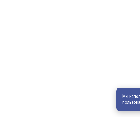
Главная
Продукция
600036, г. Владимир, пр-кт Ленина, д. 73, оф. 31
8 (4922) 542-542
8 (4922) 540-706
540706@mail.ru
zakaz@vek33.ru
Мы испол
пользова
Обращаем ваше внимание, что сайт vek33.ru носит исключите
характер и ни при каких условиях не является публичной офер
информацию о наличии товара, ценах и условиях приобретения,
уточняйте у наших менеджеров.