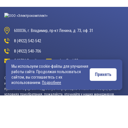
600036, г. Владимир, пр-кт Ленина, д. 73, оф. 31
8 (4922) 542-542
8 (4922) 540-706
540706@mail.ru
zakaz@vek33.ru
Мы используем cookie-файлы для улучшения
работы сайта. Продолжая пользоваться
Принять
сайтом, вы соглашаетесь с их
Обращаем ваше внимание, что сайт vek33.ru носит исключительно
использованием.
Подробнее
информационный характер и ни при каких условиях не является
публичной офертой. Подробную информацию о наличии товара, ценах и
условиях приобретения, пожалуйста, уточняйте у наших менеджеров.
Внимание! Если Вы не смогли найти интересующую Вас продукцию,
просим Вас обращаться к нашим менеджерам. На данный момент
на сайте представлен не полный ассортимент номенклатуры. Вы
можете: