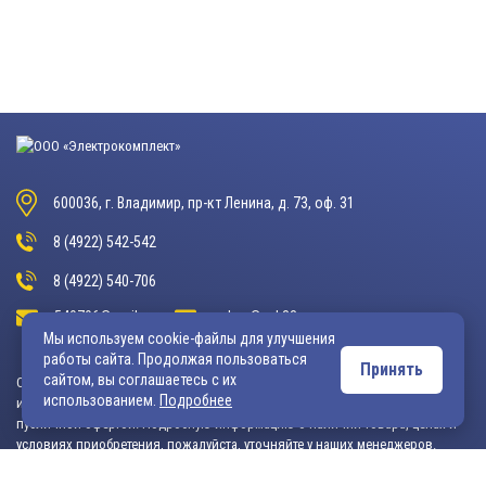
600036, г. Владимир, пр-кт Ленина, д. 73, оф. 31
8 (4922) 542-542
8 (4922) 540-706
540706@mail.ru
zakaz@vek33.ru
Мы используем cookie-файлы для улучшения
работы сайта. Продолжая пользоваться
Принять
сайтом, вы соглашаетесь с их
Обращаем ваше внимание, что сайт vek33.ru носит исключительно
использованием.
Подробнее
информационный характер и ни при каких условиях не является
публичной офертой. Подробную информацию о наличии товара, ценах и
условиях приобретения, пожалуйста, уточняйте у наших менеджеров.