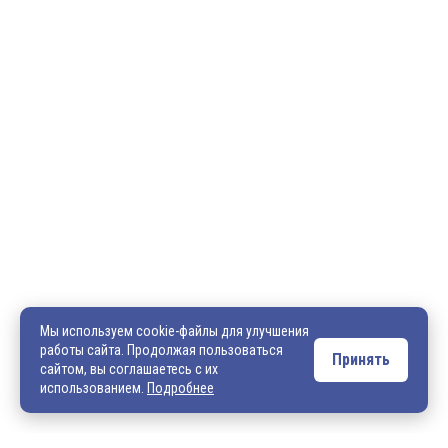
600036, г. Владимир, пр-кт Ленина, д. 73, оф. 31
8 (4922) 542-542
8 (4922) 540-706
540706@mail.ru
zakaz@vek33.ru
Мы используем cookie-файлы для улучшения
работы сайта. Продолжая пользоваться
Принять
сайтом, вы соглашаетесь с их
Обращаем ваше внимание, что сайт vek33.ru носит исключительно
использованием.
Подробнее
информационный характер и ни при каких условиях не является
публичной офертой. Подробную информацию о наличии товара, ценах и
условиях приобретения, пожалуйста, уточняйте у наших менеджеров.