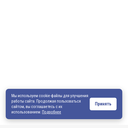
600036, г. Владимир, пр-кт Ленина, д. 73, оф. 31
8 (4922) 542-542
8 (4922) 540-706
540706@mail.ru
zakaz@vek33.ru
Мы используем cookie-файлы для улучшения
работы сайта. Продолжая пользоваться
Принять
сайтом, вы соглашаетесь с их
Обращаем ваше внимание, что сайт vek33.ru носит исключительно
использованием.
Подробнее
информационный характер и ни при каких условиях не является
публичной офертой. Подробную информацию о наличии товара, ценах и
условиях приобретения, пожалуйста, уточняйте у наших менеджеров.